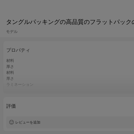
タングルパッキングの高品質のフラットパック
モデル
プロパティ
材料
厚さ
材料
厚さ
ラミネーション
印刷
サイズ
Moq
評価
レビューを追加