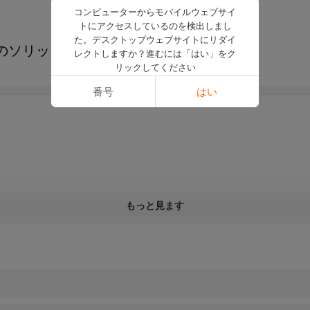
コンピューターからモバイルウェブサイ
トにアクセスしているのを検出しまし
た。デスクトップウェブサイトにリダイ
のソリッドカラーギフトボックス
レクトしますか？進むには「はい」をク
リックしてください
番号
はい
もっと見ます