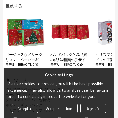
推薦する
ゴージャスなメリーク
ハンドバッグと高品質
クリスマス新
クリスマスギフト紙袋
リスマスペーパーギフ
の紙袋4種類のデザイン
インの工芸品
モデル : 18BAG-TL-049
モデル : 18BAG-TL-049
モデル : 18BAG-
トバッグ（4つのデザイ
と異なるサイズのクリ
デザインと異
ンはTongle Packingで揃
スマスギフト紙袋
ズのプリント
Cookie settings
えてあります）
Tongleパッキングで盛
Tongleパッ
キーワード
り合わせ
り合わせ
We use cookies to provide you with the best possible
クリスマスペーパーギフトバッグ
experience. They also allow us to analyze user behavior in
ペーパーギフトバッグ
order to constantly improve the website for you.
クリスマスペーパー包装袋
ホリデーギフトバッグ
Accept all
Accept Selection
Reject All
クリスマスボールギフトバッグ