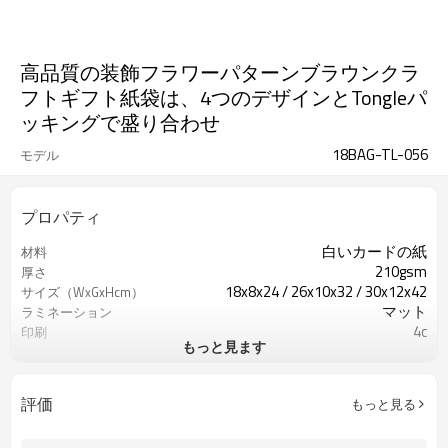
高品質の装飾フラワーパターンブラウンクラ
フトギフト紙袋は、4つのデザインとTongleパ
ッキングで盛り合わせ
18BAG-TL-056
モデル
プロパティ
白いカードの紙
材料
210gsm
厚さ
18x8x24 / 26x10x32 / 30x12x42
サイズ（WxGxHcm）
マット
ラミネーション
4c
印刷
もっと見ます
3D＆glitter
アートワーク
リボン
ハンドル
評価
もっと見る