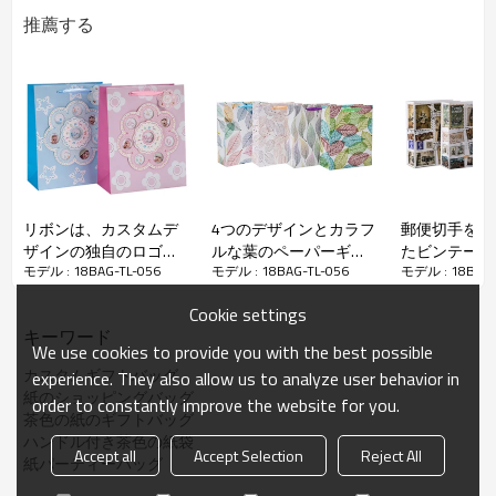
推薦する
リボンは、カスタムデ
4つのデザインとカラフ
郵便切手をテ
ザインの独自のロゴを
ルな葉のペーパーギフ
たビンテージ
誕生日パーティの紙袋
モデル : 18BAG-TL-056
モデル : 18BAG-TL-056
モデル : 18BAG-
印刷します。2つのデザ
トバッグは、Tongleパ
ギフトバッグ
インと異なるサイズの
ッキングで盛り合わせ
Cookie settings
ハングタグ付きの毎日
キーワード
の紙袋は、トングパッ
We use cookies to provide you with the best possible
キングで盛り合わせ
カスタムギフトバッグ
experience. They also allow us to analyze user behavior in
紙のショッピングバッグ
order to constantly improve the website for you.
茶色の紙のギフトバッグ
ハンドル付き茶色の紙袋
Accept all
Accept Selection
Reject All
紙パーティーバッグ