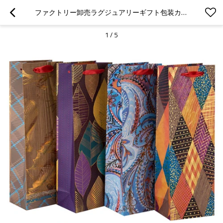
ファクトリー卸売ラグジュアリーギフト包装カスタムプリントボトル紙ワインバッグのTONGLEパッキング
1
/
5