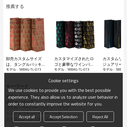
推薦する
卸売カスタムサイズ
カスタマイズされたロ
カスタムリテ
は、タングルパッキン
ゴと豪華なワインバッ
ジュアリープ
シングルボトルワイン
ギフト
バッグ
モデル : 18BAG-TL-073
モデル : 18BAG-TL-073
モデル : 18BAG-
グのエレガントな包装
グフラットボトムは、
ギフトバッグ
シングルワインボトル
タングルパッキングの
インワインパ
Cookie settings
クラフト紙袋を処理
紙袋を処理
で詰めワイン
キーワード
We use cookies to provide you with the best possible
ギフトキャリーバッグ
experience. They also allow us to analyze user behavior in
紙ワインバッグ
order to constantly improve the website for you.
ボトル・ペーパー・ワイン・バッグ
シングルワインペーパーバッグ
Accept all
Accept Selection
Reject All
カスタムプリントボトル紙ワインバッグ