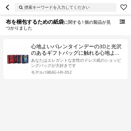
捜索キーワードを入力してください
布を梱包するための紙袋
に関する
1
個の製品が見
つかりました
心地よいバレンタインデーの3Dと光沢
のあるギフトバッグに触れる心地よい4
種類のデザインがTongle Packingで揃っ
あなたはエレガントな女性のドレス紙のショッピ
ています
ングバッグが大好きです
モデル:18BAG-HX-052