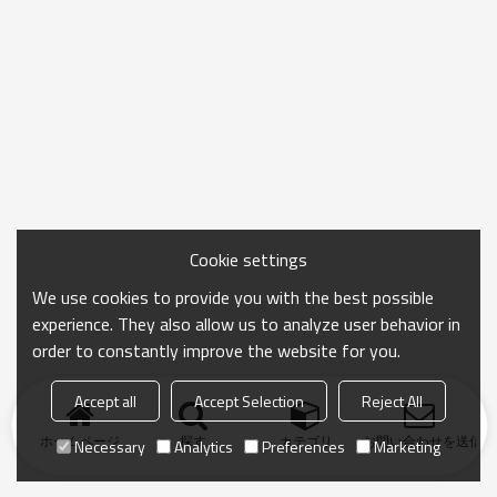
Cookie settings
We use cookies to provide you with the best possible
experience. They also allow us to analyze user behavior in
order to constantly improve the website for you.
Accept all
Accept Selection
Reject All
ホームページ
探す
カテゴリ
お問い合わせを送信
Necessary
Analytics
Preferences
Marketing